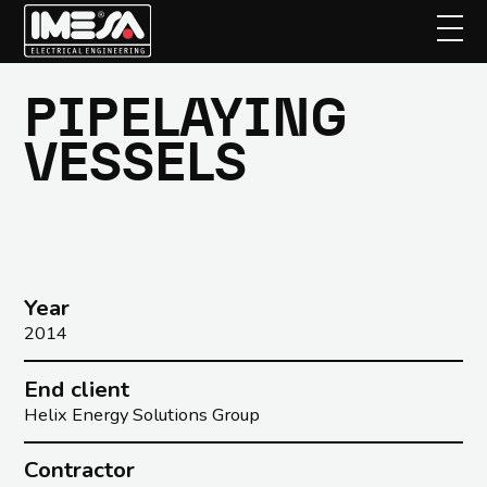
PIPELAYING
Skip
to
VESSELS
main
content
Year
2014
End client
Helix Energy Solutions Group
Contractor