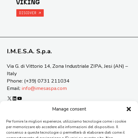
VIKING
DISCOVER
I.M.E.S.A. S.p.a.
Via G. di Vittorio 14, Zona Industriale ZIPA, Jesi (AN) –
Italy
Phone: (+39) 0731 211034
Email:
info@imesaspa.com
X
LinkedIn
YouTube
ORGANIZATIONAL MODEL 231 AND CODE OF ETICS
Manage consent
CERTIFICATIONS
Per fornire le migliori esperienze, utilizziamo tecnologie come i cookie
SUSTAINABILITY REPORT
per memorizzare e/o accedere alle informazioni del dispositivo. Il
REPORTING OF OFFENSES
consenso a queste tecnologie ci permetterà di elaborare dati come il
GENERAL TERMS AND CONDITIONS OF SUPPLY