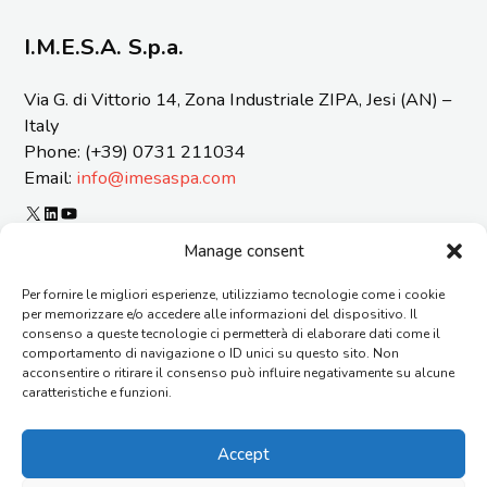
I.M.E.S.A. S.p.a.
Via G. di Vittorio 14, Zona Industriale ZIPA, Jesi (AN) –
Italy
Phone: (+39) 0731 211034
Email:
info@imesaspa.com
X
LinkedIn
YouTube
ORGANIZATIONAL MODEL 231 AND CODE OF ETICS
Manage consent
CERTIFICATIONS
Per fornire le migliori esperienze, utilizziamo tecnologie come i cookie
SUSTAINABILITY REPORT
per memorizzare e/o accedere alle informazioni del dispositivo. Il
REPORTING OF OFFENSES
consenso a queste tecnologie ci permetterà di elaborare dati come il
GENERAL TERMS AND CONDITIONS OF SUPPLY
comportamento di navigazione o ID unici su questo sito. Non
acconsentire o ritirare il consenso può influire negativamente su alcune
CONTACTS
caratteristiche e funzioni.
AGENTS
FAQ
Accept
WORK WITH US
ORGANIZATION