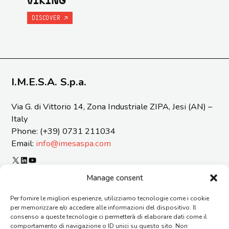
VIKING
DISCOVER
I.M.E.S.A. S.p.a.
Via G. di Vittorio 14, Zona Industriale ZIPA, Jesi (AN) –
Italy
Phone: (+39) 0731 211034
Email:
info@imesaspa.com
X
LinkedIn
YouTube
ORGANIZATIONAL MODEL 231 AND CODE OF ETICS
Manage consent
CERTIFICATIONS
Per fornire le migliori esperienze, utilizziamo tecnologie come i cookie
SUSTAINABILITY REPORT
per memorizzare e/o accedere alle informazioni del dispositivo. Il
REPORTING OF OFFENSES
consenso a queste tecnologie ci permetterà di elaborare dati come il
GENERAL TERMS AND CONDITIONS OF SUPPLY
comportamento di navigazione o ID unici su questo sito. Non