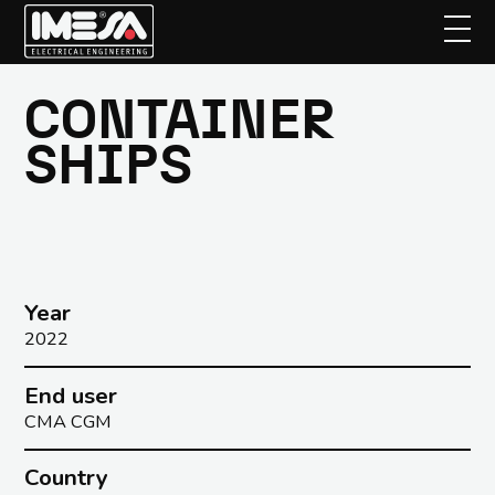
CONTAINER
Skip
to
SHIPS
main
content
Year
2022
End user
CMA CGM
Country