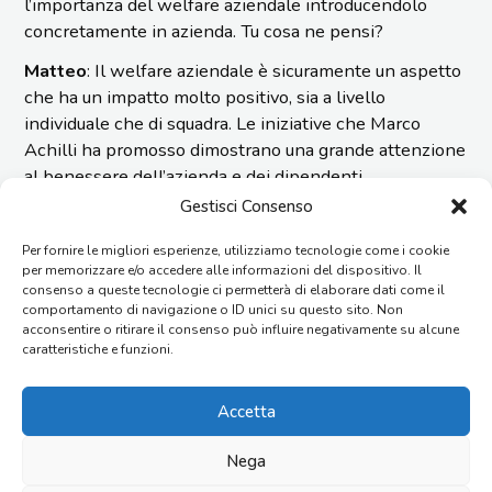
l’importanza del welfare aziendale introducendolo
concretamente in azienda. Tu cosa ne pensi?
Matteo
: Il welfare aziendale è sicuramente un aspetto
che ha un impatto molto positivo, sia a livello
individuale che di squadra. Le iniziative che Marco
Achilli ha promosso dimostrano una grande attenzione
al benessere dell’azienda e dei dipendenti.
Gestisci Consenso
Imesa è in forte ripresa, c’è tanto lavoro in programma,
e quindi il mio obiettivo è quello di dare il massimo per
Per fornire le migliori esperienze, utilizziamo tecnologie come i cookie
migliorare i processi produttivi con la mia squadra, che
per memorizzare e/o accedere alle informazioni del dispositivo. Il
consenso a queste tecnologie ci permetterà di elaborare dati come il
non smetterò mai di ringraziare, perché so di poter
comportamento di navigazione o ID unici su questo sito. Non
contare su collaboratori affidabili e propositivi.
acconsentire o ritirare il consenso può influire negativamente su alcune
caratteristiche e funzioni.
Non ti nascondo che il bonus ricevuto per Natale è
stato un gesto molto apprezzato. Avere a disposizione
Accetta
un buono spesa di €1000 è un aiuto concreto in un
periodo dell’anno in cui le spese sono tante e lo ha
Nega
reso ancora più speciale.