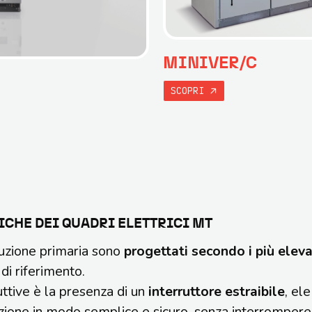
MINIVER/C
SCOPRI
ICHE DEI QUADRI ELETTRICI MT
ibuzione primaria sono
progettati secondo i più eleva
di riferimento.
uttive è la presenza di un
interruttore estraibile
, el
zione in modo semplice e sicuro, senza interrompere 