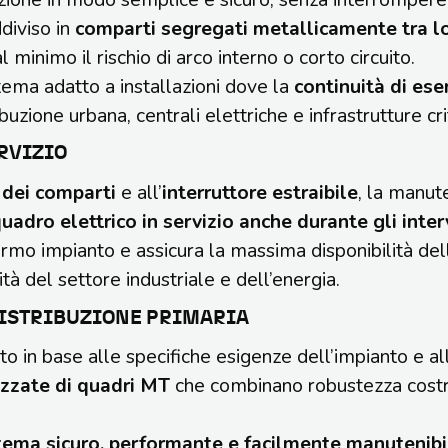
diviso in
comparti segregati metallicamente tra l
l minimo il rischio di arco interno o corto circuito.
tema adatto a installazioni dove la
continuità di ese
ibuzione urbana, centrali elettriche e infrastrutture cri
ERVIZIO
 dei comparti
e all’
interruttore estraibile
, la manut
quadro elettrico in servizio anche durante gli inter
mo impianto e assicura la massima disponibilità dell’i
ità del settore industriale e dell’energia.
DISTRIBUZIONE PRIMARIA
o in base alle specifiche esigenze dell’impianto e alle
izzate di quadri MT
che combinano robustezza costru
tema sicuro, performante e facilmente manutenibi