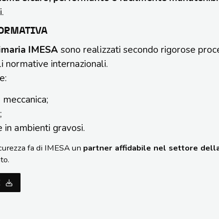
i.
NORMATIVA
primaria IMESA
sono realizzati secondo rigorose proc
li normative internazionali.
e:
a meccanica;
;
 in ambienti gravosi.
sicurezza fa di IMESA un
partner affidabile nel settore del
to.
ZE