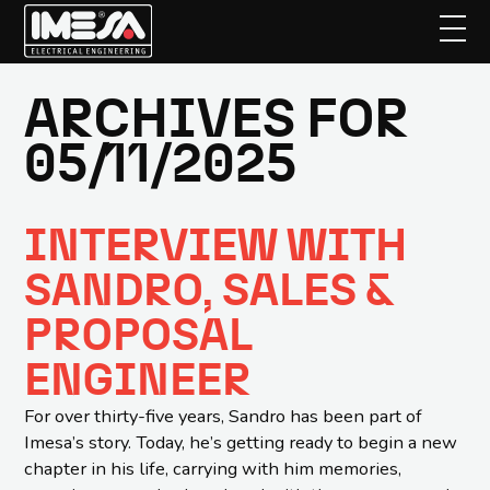
ARCHIVES FOR
Skip
to
05/11/2025
main
content
INTERVIEW WITH
SANDRO, SALES &
PROPOSAL
ENGINEER
For over thirty-five years, Sandro has been part of
Imesa’s story. Today, he’s getting ready to begin a new
chapter in his life, carrying with him memories,