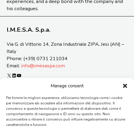
experiences, and a deep bond with the company and
his colleagues.
I.M.E.S.A. S.p.a.
Via G. di Vittorio 14, Zona Industriale ZIPA, Jesi (AN) –
Italy
Phone: (+39) 0731 211034
Email:
info@imesaspa.com
X
LinkedIn
YouTube
ORGANIZATIONAL MODEL 231 AND CODE OF ETICS
Manage consent
CERTIFICATIONS
Per fornire le migliori esperienze, utilizziamo tecnologie come i cookie
SUSTAINABILITY REPORT
per memorizzare e/o accedere alle informazioni del dispositivo. Il
REPORTING OF OFFENSES
consenso a queste tecnologie ci permetterà di elaborare dati come il
GENERAL TERMS AND CONDITIONS OF SUPPLY
comportamento di navigazione o ID unici su questo sito. Non
acconsentire o ritirare il consenso può influire negativamente su alcune
CONTACTS
caratteristiche e funzioni.
AGENTS
FAQ