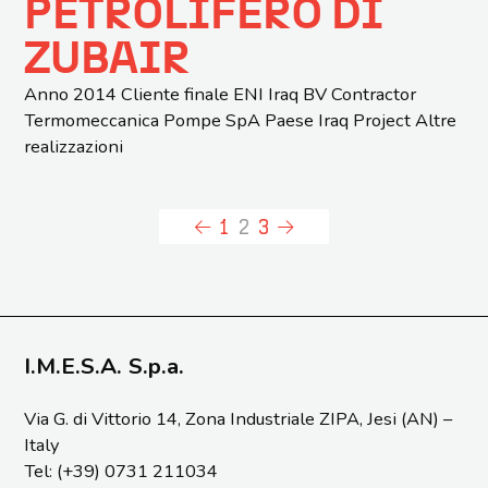
PETROLIFERO DI
ZUBAIR
Anno 2014 Cliente finale ENI Iraq BV Contractor
Termomeccanica Pompe SpA Paese Iraq Project Altre
realizzazioni
Pagina
Pagina
Pagina
1
2
3
I.M.E.S.A. S.p.a.
Via G. di Vittorio 14, Zona Industriale ZIPA, Jesi (AN) –
Italy
Tel: (+39) 0731 211034