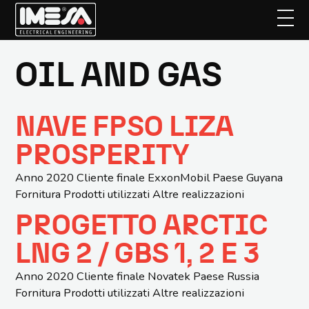
OIL AND GAS
Passa
al
contenuto
principale
NAVE FPSO LIZA
PROSPERITY
Anno 2020 Cliente finale ExxonMobil Paese Guyana
Fornitura Prodotti utilizzati Altre realizzazioni
PROGETTO ARCTIC
LNG 2 / GBS 1, 2 E 3
Anno 2020 Cliente finale Novatek Paese Russia
Fornitura Prodotti utilizzati Altre realizzazioni