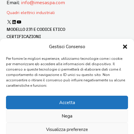
Email:
info@imesaspa.com
Quadri elettrici industriali
X
LinkedIn
YouTube
MODELLO 231 E CODICE ETICO
CERTIFICAZIONI
BILANCIO DI SOSTENIBILITÀ
Gestisci Consenso
FINANZA AGEVOLATA
Per fornire le migliori esperienze, utilizziamo tecnologie come i cookie
SEGNALAZIONE ILLECITI
per memorizzare e/o accedere alle informazioni del dispositivo. Il
CONDIZIONI GENERALI DI FORNITURA
consenso a queste tecnologie ci permetterà di elaborare dati come il
CONTATTI
comportamento di navigazione o ID unici su questo sito. Non
acconsentire o ritirare il consenso può influire negativamente su alcune
AGENTI
caratteristiche e funzioni.
FAQ
LAVORA CON NOI
Accetta
ORGANIZZAZIONE
MAPPA SITO
Nega
Copyright © 2026 I.M.E.S.A. S.p.a. – Via G. di Vittorio, 14 –
60035 Jesi (AN) – Italy Capitale Sociale €1.612.000 i.v. – Reg.
Visualizza preferenze