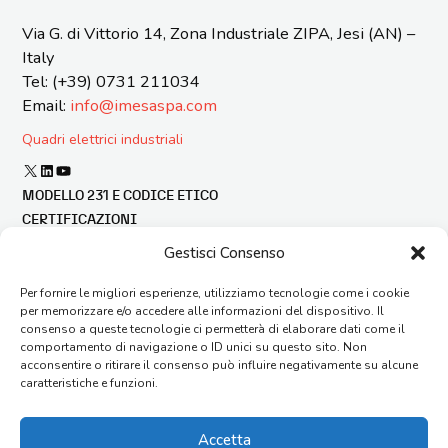
Via G. di Vittorio 14, Zona Industriale ZIPA, Jesi (AN) –
Italy
Tel: (+39) 0731 211034
Email:
info@imesaspa.com
Quadri elettrici industriali
X
LinkedIn
YouTube
MODELLO 231 E CODICE ETICO
CERTIFICAZIONI
BILANCIO DI SOSTENIBILITÀ
Gestisci Consenso
FINANZA AGEVOLATA
Per fornire le migliori esperienze, utilizziamo tecnologie come i cookie
SEGNALAZIONE ILLECITI
per memorizzare e/o accedere alle informazioni del dispositivo. Il
CONDIZIONI GENERALI DI FORNITURA
consenso a queste tecnologie ci permetterà di elaborare dati come il
CONTATTI
comportamento di navigazione o ID unici su questo sito. Non
acconsentire o ritirare il consenso può influire negativamente su alcune
AGENTI
caratteristiche e funzioni.
FAQ
LAVORA CON NOI
Accetta
ORGANIZZAZIONE