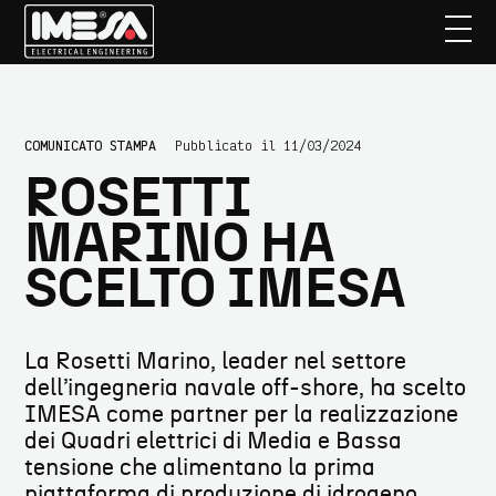
Passa
Passa
COMUNICATO STAMPA
Pubblicato il 11/03/2024
al
alla
ROSETTI
contenuto
barra
principale
laterale
MARINO HA
primaria
SCELTO IMESA
La Rosetti Marino, leader nel settore
dell’ingegneria navale off-shore, ha scelto
IMESA come partner per la realizzazione
dei Quadri elettrici di Media e Bassa
tensione che alimentano la prima
piattaforma di produzione di idrogeno