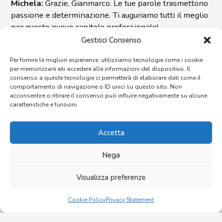
Michela:
Grazie, Gianmarco. Le tue parole trasmettono
passione e determinazione. Ti auguriamo tutti il meglio
per questo nuovo capitolo professionale!
Gestisci Consenso
Gianmarco
: Anche io da parte mia ringrazio tutti, mi
sono sempre sentito accolto ed apprezzato sia dai
Per fornire le migliori esperienze, utilizziamo tecnologie come i cookie
colleghi sia dalla famiglia Schiavoni e sono come a
per memorizzare e/o accedere alle informazioni del dispositivo. Il
consenso a queste tecnologie ci permetterà di elaborare dati come il
casa, questo mi spinge a lavorare con ancora più
comportamento di navigazione o ID unici su questo sito. Non
impegno per il successo di Imesa e di tutto il team.
acconsentire o ritirare il consenso può influire negativamente su alcune
caratteristiche e funzioni.
Accetta
BARRA
NEWS
19/03/2026
LATERALE
Nega
KEY ENERGY 2026: IMESA tra innovazione,
sostenibilità e successo
PRIMARIA
Visualizza preferenze
COMUNICATI
Cookie Policy
Privacy Statement
28/07/2026