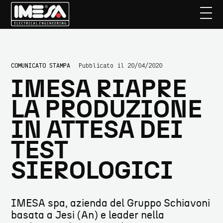
Passa
Passa
COMUNICATO STAMPA
Pubblicato il 20/04/2020
al
alla
IMESA RIAPRE
contenuto
barra
principale
laterale
LA PRODUZIONE
primaria
IN ATTESA DEI
TEST
SIEROLOGICI
IMESA spa, azienda del Gruppo Schiavoni
basata a Jesi (An) e leader nella