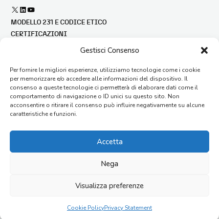
X
LinkedIn
YouTube
MODELLO 231 E CODICE ETICO
CERTIFICAZIONI
BILANCIO DI SOSTENIBILITÀ
Gestisci Consenso
FINANZA AGEVOLATA
Per fornire le migliori esperienze, utilizziamo tecnologie come i cookie
SEGNALAZIONE ILLECITI
per memorizzare e/o accedere alle informazioni del dispositivo. Il
CONDIZIONI GENERALI DI FORNITURA
consenso a queste tecnologie ci permetterà di elaborare dati come il
CONTATTI
comportamento di navigazione o ID unici su questo sito. Non
acconsentire o ritirare il consenso può influire negativamente su alcune
AGENTI
caratteristiche e funzioni.
FAQ
LAVORA CON NOI
Accetta
ORGANIZZAZIONE
MAPPA SITO
Nega
Copyright © 2026 I.M.E.S.A. S.p.a. – Via G. di Vittorio, 14 –
60035 Jesi (AN) – Italy Capitale Sociale €1.612.000 i.v. – Reg.
Visualizza preferenze
Impr. AN/C.F./P.Iva 00155630429
Cookie Policy
Privacy Statement