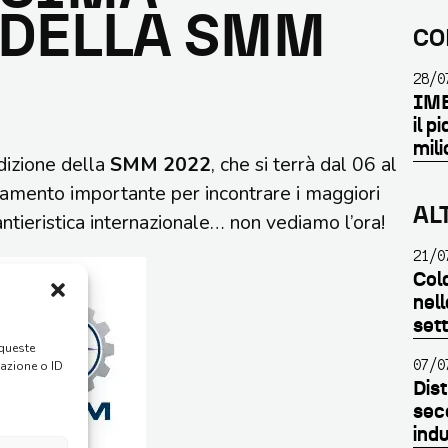
 DELLA SMM
CO
28/0
IME
il p
mili
dizione della
SMM 2022
, che si terrà dal 06 al
mento importante per incontrare i maggiori
AL
antieristica internazionale… non vediamo l’ora!
21/0
Cold
nell
set
 queste
07/0
gazione o ID
Dist
seco
indu