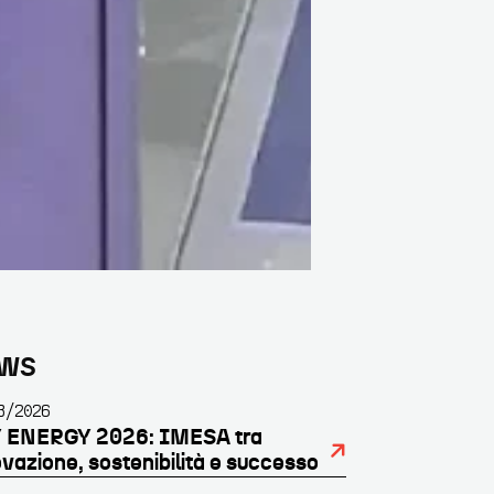
ARRA
ATERALE
WS
RIMARIA
3/2026
 ENERGY 2026: IMESA tra
vazione, sostenibilità e successo