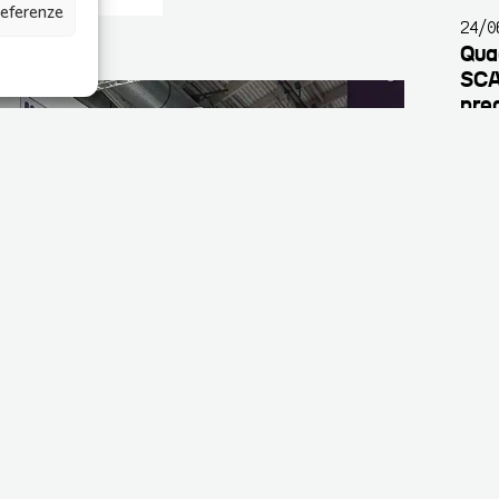
referenze
24/0
Quad
SCA
pred