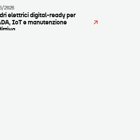
6/2026
ri elettrici digital-ready per
DA, IoT e manutenzione
ittiva