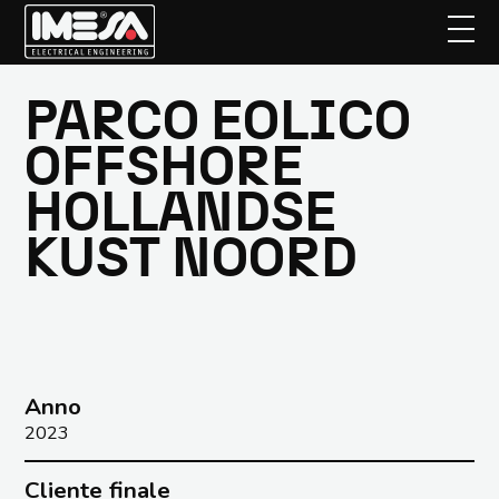
PARCO EOLICO
Passa
al
OFFSHORE
contenuto
principale
HOLLANDSE
KUST NOORD
Anno
2023
Cliente finale