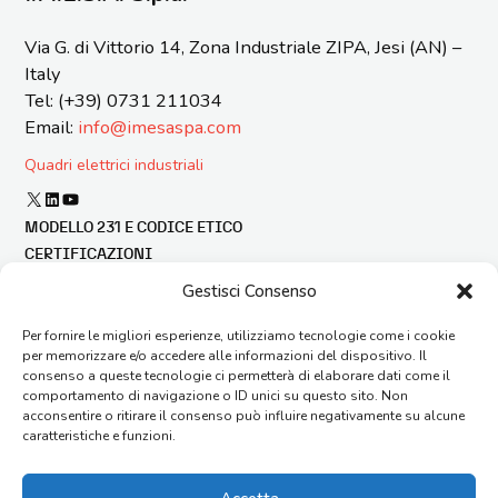
Via G. di Vittorio 14, Zona Industriale ZIPA, Jesi (AN) –
Italy
Tel: (+39) 0731 211034
Email:
info@imesaspa.com
Quadri elettrici industriali
X
LinkedIn
YouTube
MODELLO 231 E CODICE ETICO
CERTIFICAZIONI
BILANCIO DI SOSTENIBILITÀ
Gestisci Consenso
FINANZA AGEVOLATA
Per fornire le migliori esperienze, utilizziamo tecnologie come i cookie
SEGNALAZIONE ILLECITI
per memorizzare e/o accedere alle informazioni del dispositivo. Il
CONDIZIONI GENERALI DI FORNITURA
consenso a queste tecnologie ci permetterà di elaborare dati come il
CONTATTI
comportamento di navigazione o ID unici su questo sito. Non
acconsentire o ritirare il consenso può influire negativamente su alcune
AGENTI
caratteristiche e funzioni.
FAQ
LAVORA CON NOI
ORGANIZZAZIONE