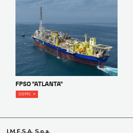
FPSO “ATLANTA”
SCOPRI
I.M.E.S.A. S.p.a.