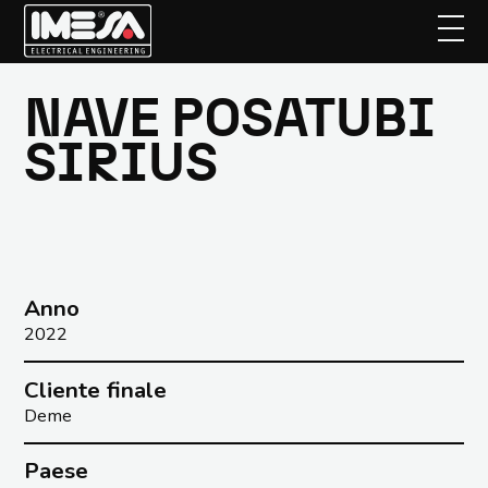
NAVE POSATUBI
Passa
al
SIRIUS
contenuto
principale
Anno
2022
Cliente finale
Deme
Paese