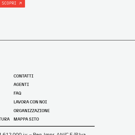
SCOPRI
CONTATTI
AGENTI
FAQ
LAVORA CON NOI
ORGANIZZAZIONE
TURA
MAPPA SITO
1.612.000 i.v. – Reg. Impr. AN/C.F./P.Iva