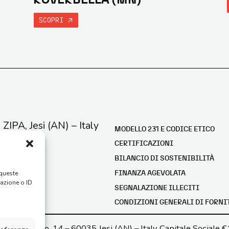
SCOPRI
e ZIPA, Jesi (AN) – Italy
MODELLO 231 E CODICE ETICO
CERTIFICAZIONI
BILANCIO DI SOSTENIBILITÀ
 queste
FINANZA AGEVOLATA
gazione o ID
SEGNALAZIONE ILLECITI
CONDIZIONI GENERALI DI FORNI
 G. di Vittorio, 14 – 60035 Jesi (AN) – Italy Capitale Sociale €