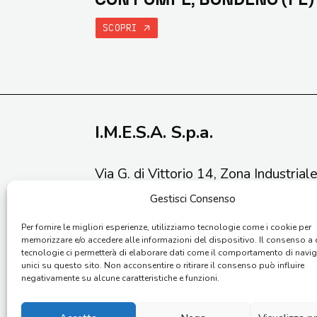
SCOPRI
I.M.E.S.A. S.p.a.
Via G. di Vittorio 14, Zona Industrial
Tel: (+39) 0731 211034
Gestisci Consenso
Email:
info@imesaspa.com
Per fornire le migliori esperienze, utilizziamo tecnologie come i cookie per
memorizzare e/o accedere alle informazioni del dispositivo. Il consenso a
Quadri elettrici industriali
tecnologie ci permetterà di elaborare dati come il comportamento di navi
X
LinkedIn
YouTube
unici su questo sito. Non acconsentire o ritirare il consenso può influire
negativamente su alcune caratteristiche e funzioni.
Copyright © 2026 I.M.E.S.A. S.p.a. – Via