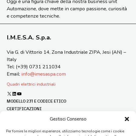
Oggi è una figura chiave della nostra business unit
Automazione, dove mette in campo passione, curiosità
e competenze tecniche.
I.M.E.S.A. S.p.a.
Via G. di Vittorio 14, Zona Industriale ZIPA, Jesi (AN) –
Italy
Tel: (+39) 0731 211034
Email:
info@imesaspa.com
Quadri elettrici industriali
X
LinkedIn
YouTube
MODELLO 231 E CODICE ETICO
CERTIFICAZIONI
BILANCIO DI SOSTENIBILITÀ
Gestisci Consenso
FINANZA AGEVOLATA
Per fornire le migliori esperienze, utilizziamo tecnologie come i cookie
SEGNALAZIONE ILLECITI